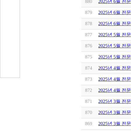
880
2025년 6월 전
879
2025년 6월 전
878
2025년 6월 전
877
2025년 5월 전
876
2025년 5월 전
875
2025년 5월 전
874
2025년 4월 전
873
2025년 4월 전
872
2025년 4월 전
871
2025년 3월 전
870
2025년 3월 전
869
2025년 3월 전